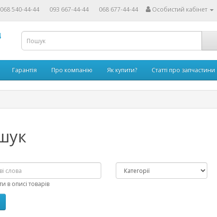
068 540-44-44
093 667-44-44
068 677-44-44
Особистий кабінет
4
Гарантія
Про компанію
Як купити?
Статті про запчастини
шук
и в описі товарів