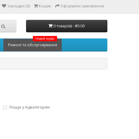
Закладки (0)
Кошик
Оформити замовлення
0 товар(ів) - ₴0.00
Новий сервіс
Ремонт та обслуговування
Пошук у підкатегоріях