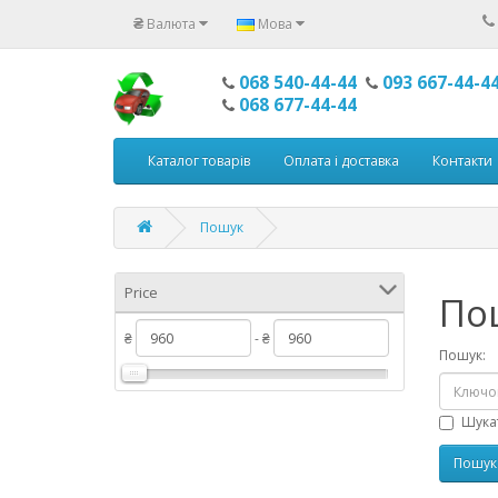
₴
Валюта
Мова
068 540-44-44
093 667-44-4
068 677-44-44
Каталог товарів
Оплата і доставка
Контакти
Пошук
Price
По
₴
- ₴
Пошук:
Шукат