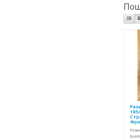
Пош
Рез
185/
Стр
Фра
Резин
Kumho