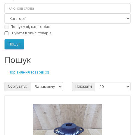
Пошук у підкатегоріях
Шукати в описі товарів
Пошук
Порівняння товарів (0)
Сортувати:
Показати