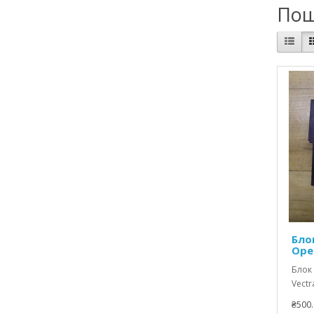
Пош
Бло
Opel
Блок
Vectra
₴500.