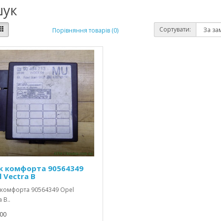
ук
Сортувати:
Порівняння товарів (0)
к комфорта 90564349
 Vectra В
 комфорта 90564349 Opel
 В..
00