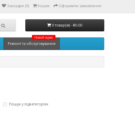
Закладки (0)
Кошик
Оформити замовлення
0 товар(ів) - ₴0.00
Новий сервіс
Ремонт та обслуговування
Пошук у підкатегоріях