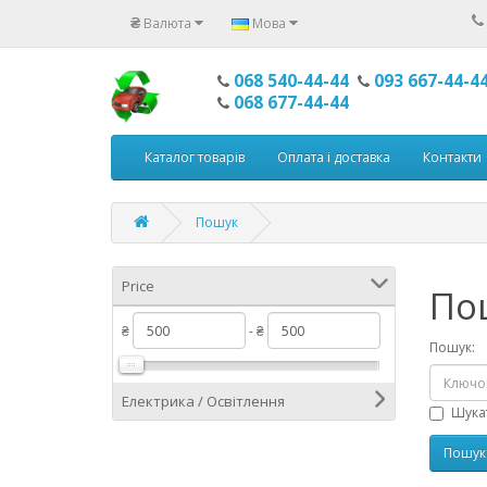
₴
Валюта
Мова
068 540-44-44
093 667-44-4
068 677-44-44
Каталог товарів
Оплата і доставка
Контакти
Пошук
Price
По
₴
- ₴
Пошук:
Електрика / Освітлення
Шукат