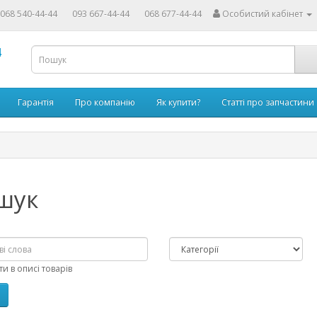
068 540-44-44
093 667-44-44
068 677-44-44
Особистий кабінет
4
Гарантія
Про компанію
Як купити?
Статті про запчастини
шук
и в описі товарів