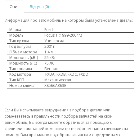
Опис
Відгуків (0)
Информация про автомобиль на котором была установлена деталь:
Марка
Ford
Модель
Focus 1 (1999-2004
г.)
Тип кузова
Универсал
Год выпуска
2001г.
Объём мотора
1.4
л
Мощность (кВт)
55
кВт
Мощность (ЛС)
75
ЛС
Тип топлива
Бензин
Код мотора
FXDA, FXDB, FXDC, FXDD
Тип КПП
Механическая
Номер ключа
X8566A363E
Если Вы испытываете затруднения в подборе детали или
сомневаетесь
в правильности подбора запчастей на свой
автомобиль,
Вы всегда можете обратиться за помощью к
специалистам нашей компании по телефонам
наши специалисты
помогут Вам правильно
подобрать запчасти
и определиться с