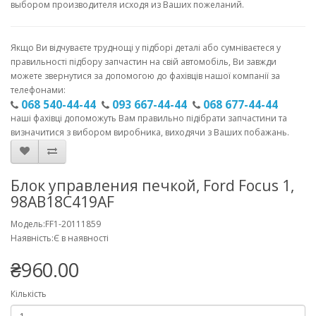
выбором производителя исходя из Ваших пожеланий.
Якщо Ви відчуваєте труднощі у підборі деталі або сумніваєтеся у
правильності підбору запчастин на свій автомобіль, Ви завжди
можете звернутися за допомогою до фахівців нашої компанії за
телефонами:
068 540-44-44
093 667-44-44
068 677-44-44
наші фахівці допоможуть Вам правильно підібрати запчастини та
визначитися з вибором виробника, виходячи з Ваших побажань.
Блок управления печкой, Ford Focus 1,
98AB18C419AF
Модель:FF1-20111859
Наявність:Є в наявності
₴960.00
Кількість