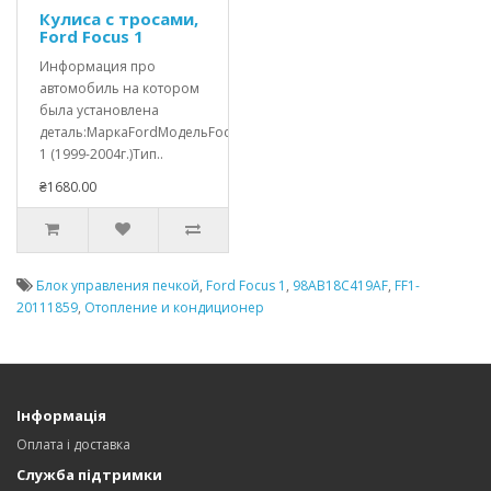
Кулиса с тросами,
Ford Focus 1
Информация про
автомобиль на котором
была установлена
деталь:МаркаFordМодельFocus
1 (1999-2004г.)Тип..
₴1680.00
Блок управления печкой
,
Ford Focus 1
,
98AB18C419AF
,
FF1-
20111859
,
Отопление и кондиционер
Інформація
Оплата і доставка
Служба підтримки