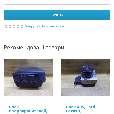
Купити
0 відгуків
/
Написати відгук
Рекомендовані товари
Блок
Блок ABS, Ford
предохранителей,
Focus 1,