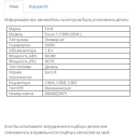
Опис
Відгуків (0)
Информация про автомобиль на котором была установлена деталь:
Марка
Ford
Модель
Focus 1 (1999-2004
г.)
Тип кузова
Универсал
Год выпуска
2000г.
Объём мотора
1.8
л
Мощность (кВт)
66
кВт
Мощность (ЛС)
90
ЛС
Тип топлива
Дизель
Норма
Euro III
токсичности
Код мотора
C9DA, C9DB, C9DC
Тип КПП
Механическая
Номер ключа
X8566Q367Y
Если Вы испытываете затруднения в подборе детали или
сомневаетесь
в правильности подбора запчастей на свой