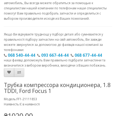
автомобиль,
Вы всегда можете обратиться за помощью к
специалистам нашей компании по телефонам
наши специалисты
помогут Вам правильно
подобрать запчасти
и определиться с
выбором производителя исходя из Ваших пожеланий.
Якщо Ви відчуваєте труднощі у підборі деталі або сумніваєтеся у
правильності підбору запчастин на свій автомобіль, Ви завжди
можете звернутися за допомогою до фахівців нашої компанії за
телефонами:
068 540-44-44
093 667-44-44
068 677-44-44
наші фахівці допоможуть Вам правильно підібрати запчастини та
визначитися з вибором виробника, виходячи з Ваших побажань.
Трубка компрессора кондиционера, 1.8
TDDI, Ford Focus 1
Модель:FF1-21111853
Наявність:Є в наявності
₴1020.00