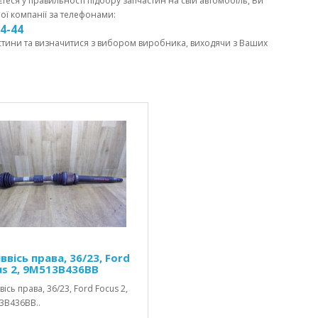
єтеся у правильності підбору запчастин на свій автомобіль, Ви
ої компанії за телефонами:
44-44
стини та визначитися з вибором виробника, виходячи з Ваших
ввісь права, 36/23, Ford
us 2, 9M513B436BB
вісь права, 36/23, Ford Focus 2,
3B436BB..