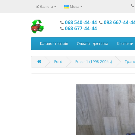
₴
Валюта
Мова
068 540-44-44
093 667-44-4
068 677-44-44
Каталог товарів
Оплата і доставка
Контакти
Ford
Focus 1 (1998-2004г.)
Транс