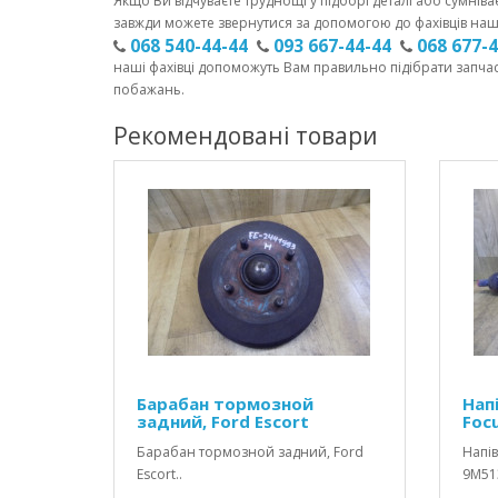
Якщо Ви відчуваєте труднощі у підборі деталі або сумніва
завжди можете звернутися за допомогою до фахівців наш
068 540-44-44
093 667-44-44
068 677-
наші фахівці допоможуть Вам правильно підібрати запча
побажань.
Рекомендовані товари
Барабан тормозной
Напі
задний, Ford Escort
Foc
Барабан тормозной задний, Ford
Напів
Escort..
9M51