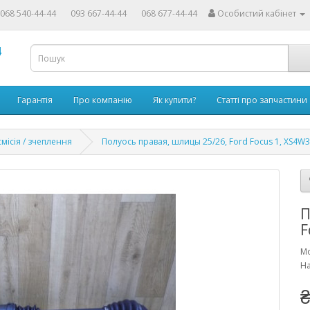
068 540-44-44
093 667-44-44
068 677-44-44
Особистий кабінет
4
Гарантія
Про компанію
Як купити?
Статті про запчастини
місія / зчеплення
Полуось правая, шлицы 25/26, Ford Focus 1, XS4
П
F
Мо
На
₴