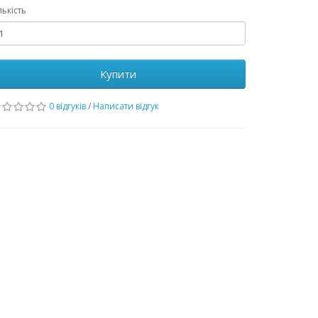
лькість
Купити
0 відгуків
/
Написати відгук