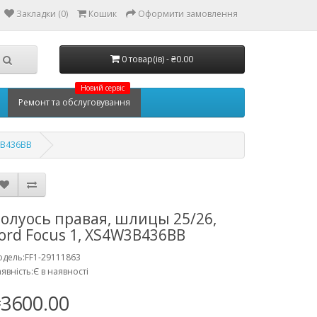
Закладки (0)
Кошик
Оформити замовлення
0 товар(ів) - ₴0.00
Новий сервіс
Ремонт та обслуговування
W3B436BB
олуось правая, шлицы 25/26,
ord Focus 1, XS4W3B436BB
дель:FF1-29111863
явність:Є в наявності
3600.00