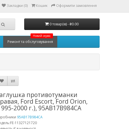
Закладки (0)
Кошик
Оформити замовлення
0 товар(ів) - ₴0.00
Новий сервіс
Ремонт та обслуговування
аглушка противотуманки
равая, Ford Escort, Ford Orion,
1995-2000 г.), 95AB17B984CA
иробники
95AB17B984CA
дель:FE-11327121720
явність:Є в наявності