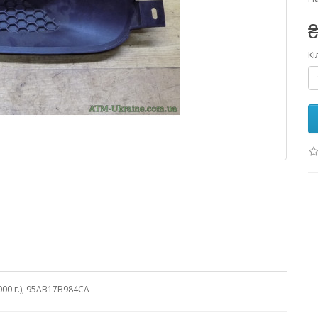
₴
Кі
000 г.), 95AB17B984CA