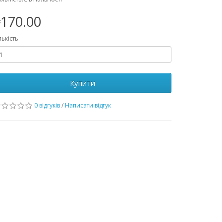
170.00
лькість
Купити
0 відгуків
/
Написати відгук