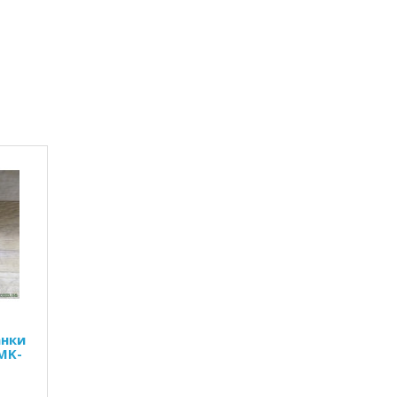
анки
MK-