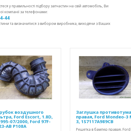
єтеся у правильності підбору запчастин на свій автомобіль, Ви
ої компанії за телефонами:
44-44
стини та визначитися з вибором виробника, виходячи з Ваших
рубок воздушного
Заглушка противотум
тра, Ford Escort, 1.8D,
правая, Ford Mondeo-3 
995-07/2000, Ford 97F-
3, 1S7117A989CB
23-AB P108A
Решетка в бампер правая, Ford