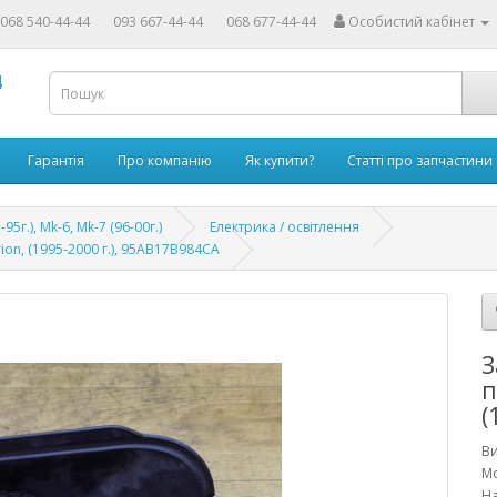
068 540-44-44
093 667-44-44
068 677-44-44
Особистий кабінет
4
Гарантія
Про компанію
Як купити?
Статті про запчастини
-95г.), Mk-6, Mk-7 (96-00г.)
Електрика / освітлення
ion, (1995-2000 г.), 95AB17B984CA
З
п
(
В
Мо
На