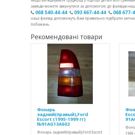
Якщо Ви відчуваєте труднощі у підборі деталі або сумніва
завжди можете звернутися за допомогою до фахівців наш
068 540-44-44
093 667-44-44
068 677-
наші фахівці допоможуть Вам правильно підібрати запча
побажань.
Рекомендовані товари
Фонарь
Фон
задний(правый),Ford
Esco
Escort (1995-1999 гг)
91A
№91AG13A602
Фонар
Фонарь задний(правый),Ford Escort
1991-