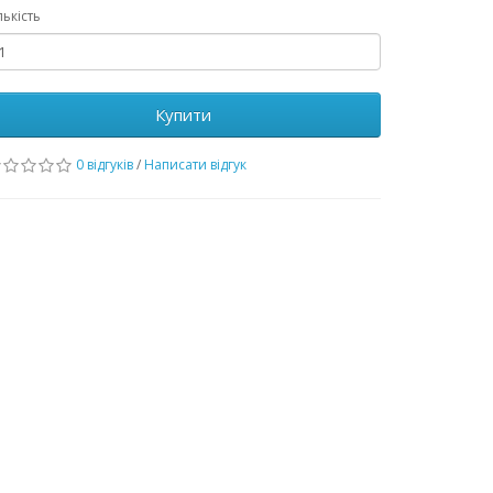
лькість
Купити
0 відгуків
/
Написати відгук