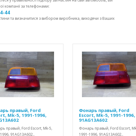
єтеся у правильності підбору запчастин на свій автомобіль, Ви
ої компанії за телефонами:
44-44
стини та визначитися з вибором виробника, виходячи з Ваших
арь правый, Ford
Фонарь правый, Ford
rt, Mk-5, 1991-1996,
Escort, Mk-5, 1991-1996,
G13A602
91AG13A602
ь правый, Ford Escort, Mk-5,
Фонарь правый, Ford Escort, Mk
1996, 91AG13A602..
1991-1996, 91AG13A602..