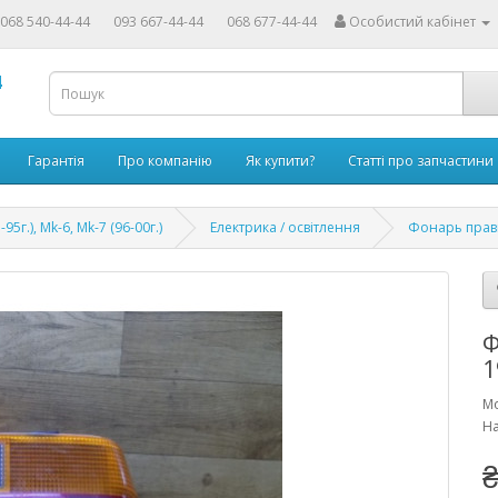
068 540-44-44
093 667-44-44
068 677-44-44
Особистий кабінет
4
Гарантія
Про компанію
Як купити?
Статті про запчастини
-95г.), Mk-6, Mk-7 (96-00г.)
Електрика / освітлення
Фонарь правы
Ф
1
Мо
На
₴