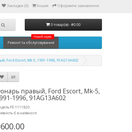
Закладки (0)
Кошик
Оформити замовлення
0 товар(ів) - ₴0.00
Новий сервіс
Ремонт та обслуговування
й, Ford Escort, Mk-5, 1991-1996, 91AG13A602
онарь правый, Ford Escort, Mk-5,
991-1996, 91AG13A602
дель:FE-1111820
явність:Є в наявності
600.00