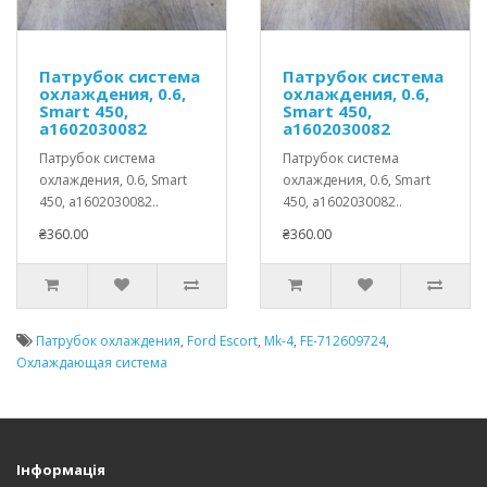
Патрубок система
Патрубок система
охлаждения, 0.6,
охлаждения, 0.6,
Smart 450,
Smart 450,
a1602030082
a1602030082
Патрубок система
Патрубок система
охлаждения, 0.6, Smart
охлаждения, 0.6, Smart
450, a1602030082..
450, a1602030082..
₴360.00
₴360.00
Патрубок охлаждения
,
Ford Escort
,
Mk-4
,
FE-712609724
,
Охлаждающая система
Інформація