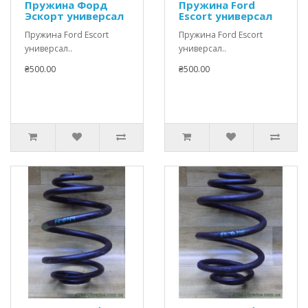
Пружина Форд
Пружина Ford
Эскорт универсал
Escort универсал
Пружина Ford Escort
Пружина Ford Escort
универсал..
универсал..
₴500.00
₴500.00