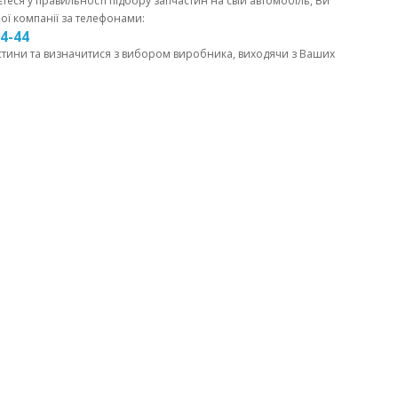
єтеся у правильності підбору запчастин на свій автомобіль, Ви
ої компанії за телефонами:
44-44
стини та визначитися з вибором виробника, виходячи з Ваших