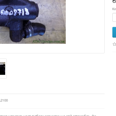
₴
Кі
A2100