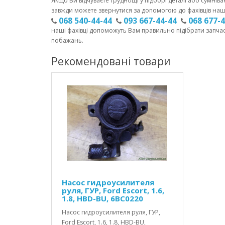
Якщо Ви відчуваєте труднощі у підборі деталі або сумніва
завжди можете звернутися за допомогою до фахівців наш
068 540-44-44
093 667-44-44
068 677-
наші фахівці допоможуть Вам правильно підібрати запча
побажань.
Рекомендовані товари
Насос гидроусилителя
руля, ГУР, Ford Escort, 1.6,
1.8, HBD-BU, 6BC0220
Насос гидроусилителя руля, ГУР,
Ford Escort, 1.6, 1.8, HBD-BU,