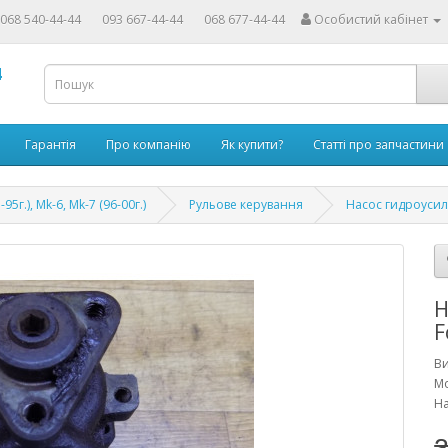
068 540-44-44
093 667-44-44
068 677-44-44
Особистий кабінет
4
Гарантія
Про компанію
Як купити?
Статті про запчастини
-95г.), Mk-6, Mk-7 (96-00г.)
Рульове керування
Насос гидроусили
Н
F
В
Мо
На