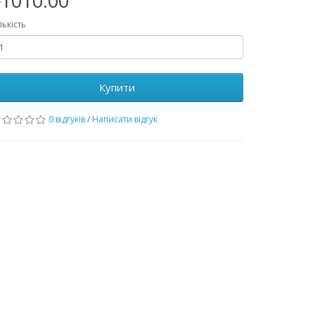
1010.00
лькість
Купити
0 відгуків
/
Написати відгук