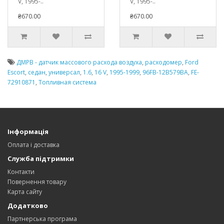
V, 1995-..
V, 1995-..
₴670.00
₴670.00
ДМРВ - датчик массового расхода воздуха
,
расходомер
,
Ford
Escort
,
седан
,
универсал
,
1.6
,
16 V
,
1995-1999
,
96FB-12B579BA
,
FE-
72910871
,
Топливная система
Інформація
Оплата і доставка
Служба підтримки
Контакти
Повернення товару
Карта сайту
Додатково
Партнерська програма