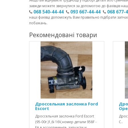
Якщо Ви відчуваєте труднощі у підборі деталі або сумніва
завжди можете звернутися за допомогою до фахівців наш
068 540-44-44
093 667-44-44
068 677-
наші фахівці допоможуть Вам правильно підібрати запча
побажань.
Рекомендовані товари
Дроссельная заслонка Ford
Дро
Escort
Opel
Дроссельная заслонка Ford Escort
Дрос
(95-00г.)1,6і 16V,номер детали 958F -
C..
FA в ассортименте, запчасти и..