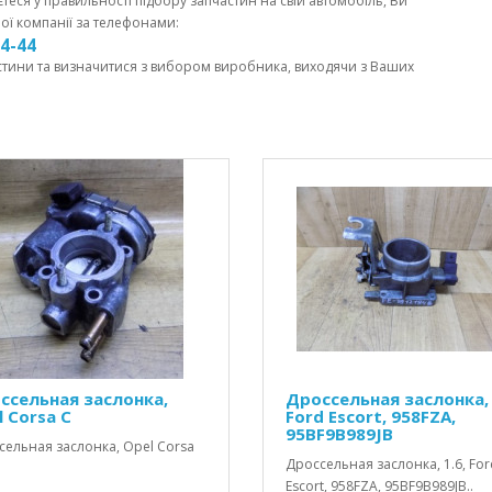
єтеся у правильності підбору запчастин на свій автомобіль, Ви
ої компанії за телефонами:
44-44
стини та визначитися з вибором виробника, виходячи з Ваших
ссельная заслонка,
Дроссельная заслонка, 
 Corsa C
Ford Escort, 958FZA,
95BF9B989JB
сельная заслонка, Opel Corsa
Дроссельная заслонка, 1.6, For
Escort, 958FZA, 95BF9B989JB..