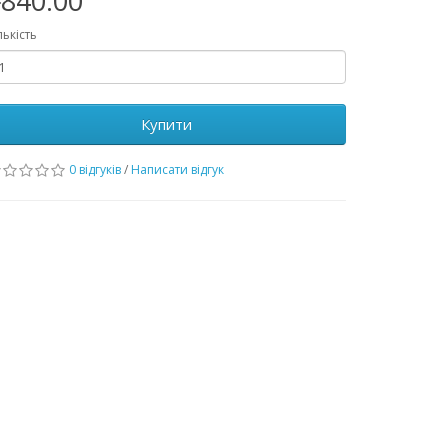
840.00
лькість
Купити
0 відгуків
/
Написати відгук