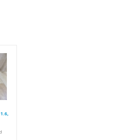
1.6,
d