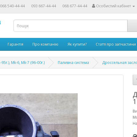
068 540-44-44
093 667-44-44
068 677-44-44
Особистий кабінет
4
Гарантія
Про компанію
Як купити?
Статті про запчастини
-95г.), Mk-6, Mk-7 (96-00г.)
Паливна система
Дроссельная заслон
Д
1
В
Мо
На