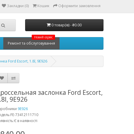
Закладки (0)
Кошик
Оформити замовлення
0 товар(ів) - ₴0.00
Новий сервіс
Ремонт та обслуговування
ка Ford Escort, 1.8l, 9E926
россельная заслонка Ford Escort,
.8l, 9E926
иробники
9E926
дель:FE-73412111710
явність:Є в наявності