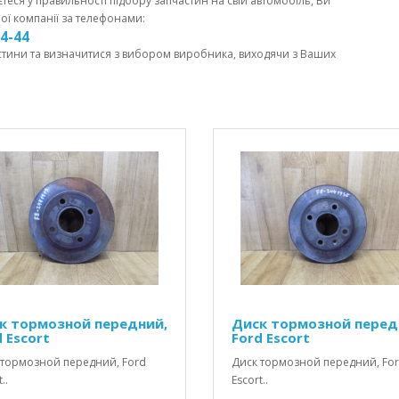
єтеся у правильності підбору запчастин на свій автомобіль, Ви
ої компанії за телефонами:
44-44
стини та визначитися з вибором виробника, виходячи з Ваших
к тормозной передний,
Диск тормозной перед
 Escort
Ford Escort
 тормозной передний, Ford
Диск тормозной передний, Fo
..
Escort..