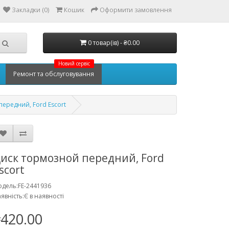
Закладки (0)
Кошик
Оформити замовлення
0 товар(ів) - ₴0.00
Новий сервіс
Ремонт та обслуговування
ередний, Ford Escort
иск тормозной передний, Ford
scort
дель:FE-2441936
явність:Є в наявності
420.00