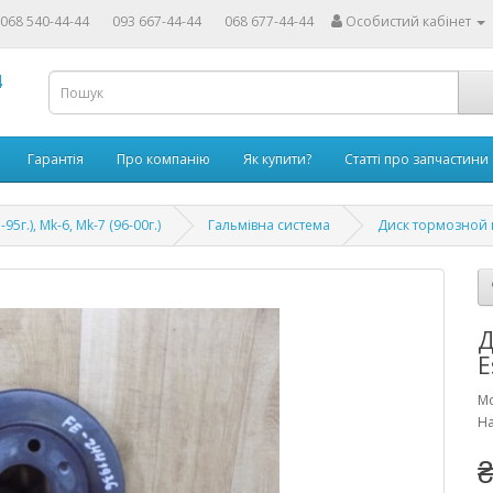
068 540-44-44
093 667-44-44
068 677-44-44
Особистий кабінет
4
Гарантія
Про компанію
Як купити?
Статті про запчастини
-95г.), Mk-6, Mk-7 (96-00г.)
Гальмівна система
Диск тормозной п
Д
E
Мо
На
₴