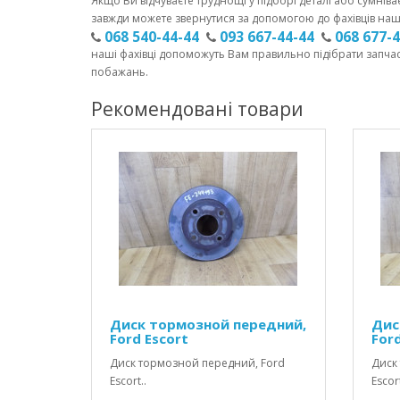
Якщо Ви відчуваєте труднощі у підборі деталі або сумніва
завжди можете звернутися за допомогою до фахівців наш
068 540-44-44
093 667-44-44
068 677-
наші фахівці допоможуть Вам правильно підібрати запча
побажань.
Рекомендовані товари
Диск тормозной передний,
Дис
Ford Escort
Ford
Диск тормозной передний, Ford
Диск
Escort..
Escort