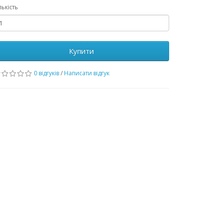
лькість
Купити
0 відгуків
/
Написати відгук