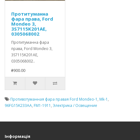
Протитуманна
фара права, Ford
Mondeo 3,
3S7115K201AE,
0305068002
Протитуманна фара
права, Ford Mondeo 3,
3S7115K201AE,
0305068002..
₴900.00
Противотуманная фара правая Ford Mondeo-1
,
Mk-1
,
96FG15K233AA
,
FM1-1911
,
Электрика / Освещение
Інформація