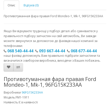
Опис
Відгуків (0)
Противотуманная фара правая Ford Mondeo-1, Mk-1, 96FG15K233AA
Якщо Ви відчуваєте труднощі у підборі деталі або сумніваєтеся у
правильності підбору запчастин на свій автомобіль, Ви завжди
можете звернутися за допомогою до фахівців нашої компанії за
телефонами:
068 540-44-44
093 667-44-44
068 677-44-44
наші фахівці допоможуть Вам правильно підібрати запчастини та
визначитися з вибором виробника, виходячи з Ваших побажань.
Противотуманная фара правая Ford
Mondeo-1, Mk-1, 96FG15K233AA
Виробники
96FG15K233AA
Модель:FM1-1911
Наявність:Є в наявності