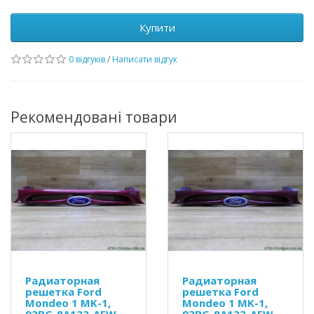
Купити
0 відгуків
/
Написати відгук
Рекомендовані товари
Радиаторная
Радиаторная
решетка Ford
решетка Ford
Mondeo 1 MK-1,
Mondeo 1 MK-1,
93BG-8A133-AFW
93BG-8A133-AFW