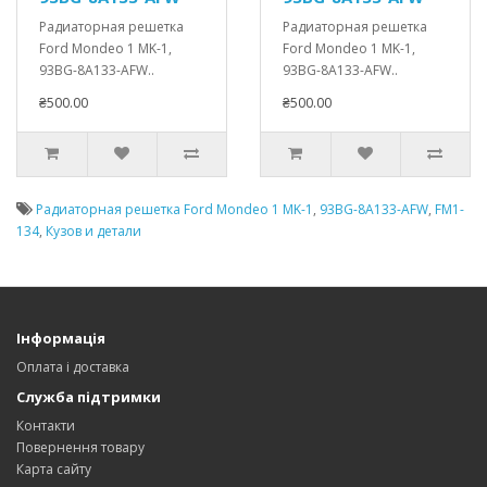
Радиаторная решетка
Радиаторная решетка
Ford Mondeo 1 MK-1,
Ford Mondeo 1 MK-1,
93BG-8A133-AFW..
93BG-8A133-AFW..
₴500.00
₴500.00
Радиаторная решетка Ford Mondeo 1 MK-1
,
93BG-8A133-AFW
,
FM1-
134
,
Кузов и детали
Інформація
Оплата і доставка
Служба підтримки
Контакти
Повернення товару
Карта сайту