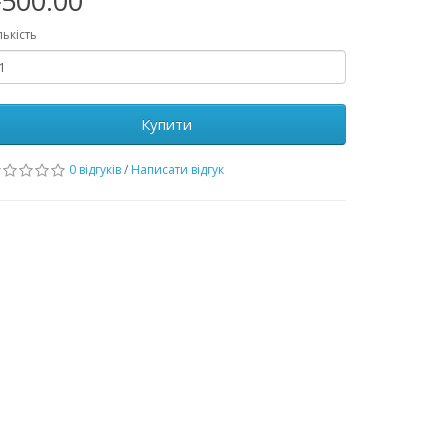
500.00
лькість
Купити
0 відгуків
/
Написати відгук