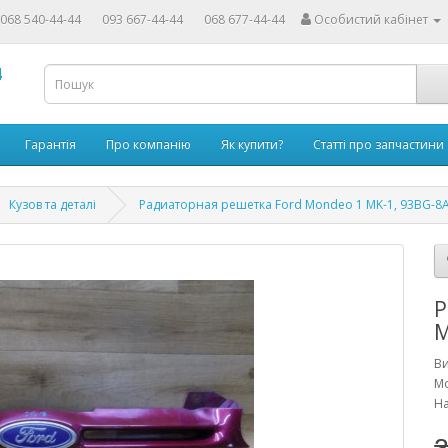
068 540-44-44
093 667-44-44
068 677-44-44
Особистий кабінет
4
Гарантія
Про компанію
Як купити?
Статті про запчастини
Кузов та деталі
Радиаторная решетка Ford Mondeo 1 MK-1, 93BG-8
Р
M
В
Мо
На