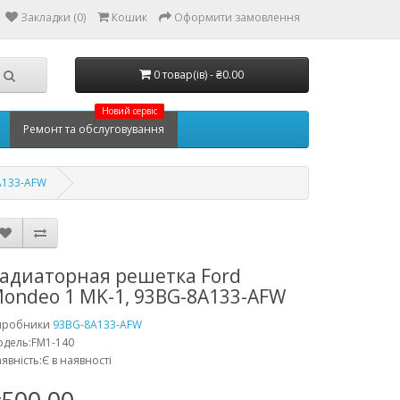
Закладки (0)
Кошик
Оформити замовлення
0 товар(ів) - ₴0.00
Новий сервіс
Ремонт та обслуговування
A133-AFW
адиаторная решетка Ford
ondeo 1 MK-1, 93BG-8A133-AFW
иробники
93BG-8A133-AFW
дель:FM1-140
явність:Є в наявності