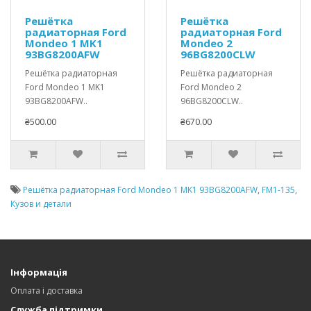
Решётка
Решётка
радиаторная Ford
радиаторная Ford
Mondeo 1 MK1
Mondeo 2
93BG8200AFW
96BG8200CLW
Решётка радиаторная
Решётка радиаторная
Ford Mondeo 1 MK1
Ford Mondeo 2
93BG8200AFW..
96BG8200CLW..
₴500.00
₴670.00
Решётка радиаторная Ford Mondeo 1 MK1 93BG8200AFW
,
FM1-135
,
Кузов и детали
Інформація
Оплата і доставка
Служба підтримки