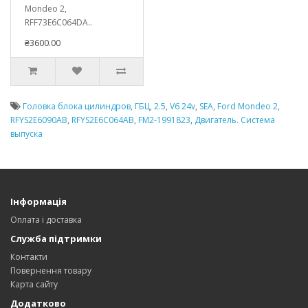
Mondeo 2,
RFF73E6C064DA..
₴3600.00
Головка блока цилиндров
,
ГБЦ
,
2.5
,
V6 24v
,
SEA
,
Ford Mondeo 2
,
RFYS2E6090AB
,
RFYS2E6C064AB
,
FM2-1991823
,
Двигатель. Система
выпуска
Інформація
Оплата і доставка
Служба підтримки
Контакти
Повернення товару
Карта сайту
Додатково