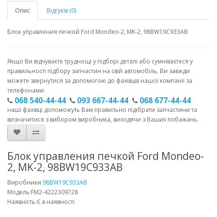
Опис
Відгуків (0)
Блок управления печкой Ford Mondeo-2, MK-2, 98BW19С933AB
Якщо Ви відчуваєте труднощі у підборі деталі або сумніваєтеся у
правильності підбору запчастин на свій автомобіль, Ви завжди
можете звернутися за допомогою до фахівців нашої компанії за
телефонами:
068 540-44-44
093 667-44-44
068 677-44-44
наші фахівці допоможуть Вам правильно підібрати запчастини та
визначитися з вибором виробника, виходячи з Ваших побажань.
Блок управления печкой Ford Mondeo-
2, MK-2, 98BW19С933AB
Виробники
98BW19С933AB
Модель:FM2-4222309728
Наявність:Є в наявності