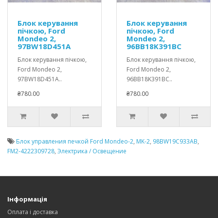
Блок керування
Блок керування
пічкою, Ford
пічкою, Ford
Mondeo 2,
Mondeo 2,
97BW18D451A
96BB18K391BC
Блок керування пічкою,
Блок керування пічкою,
Ford Mondeo 2,
Ford Mondeo 2,
97BW18D451A..
96BB18K391BC..
₴780.00
₴780.00
Блок управления печкой Ford Mondeo-2
,
MK-2
,
98BW19С933AB
,
FM2-4222309728
,
Электрика / Освещение
Інформація
Оплата і доставка