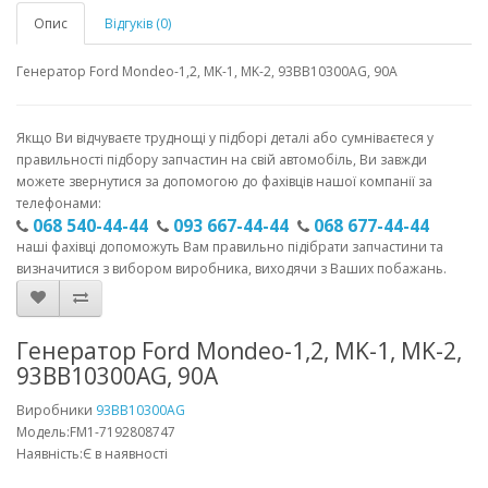
Опис
Відгуків (0)
Генератор Ford Mondeo-1,2, MK-1, MK-2, 93BB10300AG, 90A
Якщо Ви відчуваєте труднощі у підборі деталі або сумніваєтеся у
правильності підбору запчастин на свій автомобіль, Ви завжди
можете звернутися за допомогою до фахівців нашої компанії за
телефонами:
068 540-44-44
093 667-44-44
068 677-44-44
наші фахівці допоможуть Вам правильно підібрати запчастини та
визначитися з вибором виробника, виходячи з Ваших побажань.
Генератор Ford Mondeo-1,2, MK-1, MK-2,
93BB10300AG, 90A
Виробники
93BB10300AG
Модель:FM1-7192808747
Наявність:Є в наявності