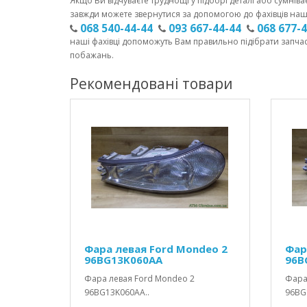
Якщо Ви відчуваєте труднощі у підборі деталі або сумніва
завжди можете звернутися за допомогою до фахівців наш
068 540-44-44
093 667-44-44
068 677-
наші фахівці допоможуть Вам правильно підібрати запча
побажань.
Рекомендовані товари
Фара левая Ford Mondeo 2
Фар
96BG13K060AA
96B
Фара левая Ford Mondeo 2
Фара
96BG13K060AA..
96BG