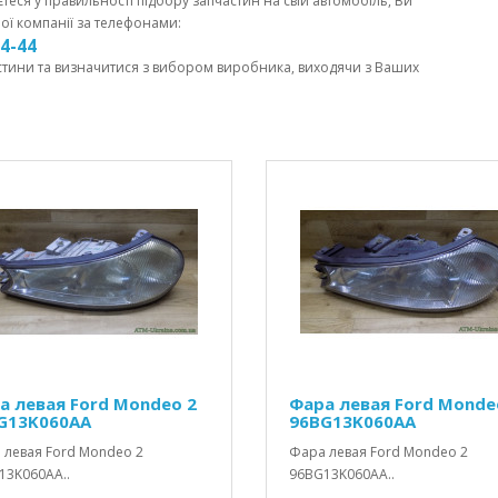
єтеся у правильності підбору запчастин на свій автомобіль, Ви
ої компанії за телефонами:
44-44
стини та визначитися з вибором виробника, виходячи з Ваших
а левая Ford Mondeo 2
Фара левая Ford Monde
G13K060AA
96BG13K060AA
 левая Ford Mondeo 2
Фара левая Ford Mondeo 2
13K060AA..
96BG13K060AA..