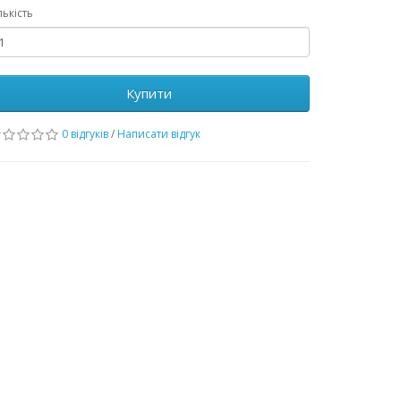
лькість
Купити
0 відгуків
/
Написати відгук