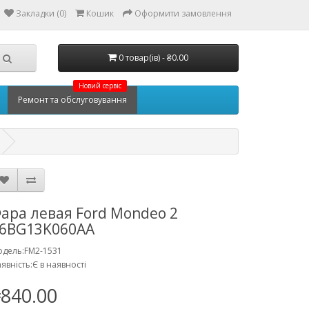
Закладки (0)
Кошик
Оформити замовлення
0 товар(ів) - ₴0.00
Новий сервіс
Ремонт та обслуговування
ара левая Ford Mondeo 2
6BG13K060AA
дель:FM2-1531
явність:Є в наявності
840.00