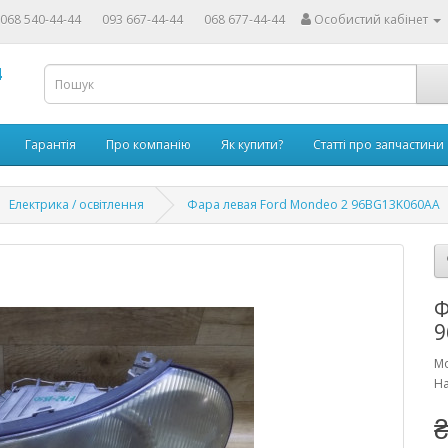
068 540-44-44
093 667-44-44
068 677-44-44
Особистий кабінет
4
Гарантія
Про компанію
Як купити?
Статті про запчастини
Електрика / освітлення
Фара левая Ford Mondeo 2 96BG13K060AA
Ф
9
Мо
На
₴