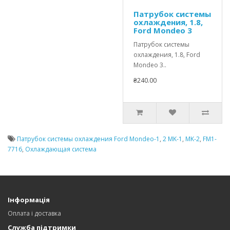
Патрубок системы
охлаждения, 1.8,
Ford Mondeo 3
Патрубок системы
охлаждения, 1.8, Ford
Mondeo 3..
₴240.00
Патрубок системы охлаждения Ford Mondeo-1
,
2 MK-1
,
MK-2
,
FM1-
7716
,
Охлаждающая система
Інформація
Оплата і доставка
Служба підтримки