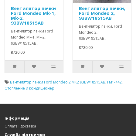
Вентилятор печки
Вентилятор печки,
Ford Mondeo Mk-1,
Ford Mondeo 2,
Mk-2,
93BW18515AB
93BW18515AB
Вентилятор печки, Ford
Вентилятор печки Ford
Mondeo 2,
Mondeo Mk-1, Mk-2,
93BW18515AB..
93BW18515AB..
₴720.00
₴720.00
Вентилятор печки Ford Mondeo 2 MK2 93BW18515AB
,
FM1-442
,
Отопление и кондиционер
Інформація
Оплата і доставка
Служба підтримки