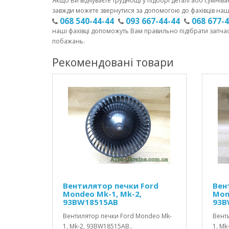
Якщо Ви відчуваєте труднощі у підборі деталі або сумніва
завжди можете звернутися за допомогою до фахівців наш
068 540-44-44
093 667-44-44
068 677-
наші фахівці допоможуть Вам правильно підібрати запча
побажань.
Рекомендовані товари
Вентилятор печки Ford
Вен
Mondeo Mk-1, Mk-2,
Mon
93BW18515AB
93B
Вентилятор печки Ford Mondeo Mk-
Вент
1, Mk-2, 93BW18515AB..
1, Mk