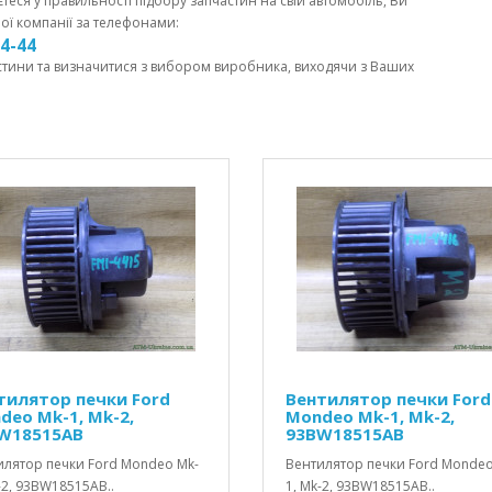
єтеся у правильності підбору запчастин на свій автомобіль, Ви
ої компанії за телефонами:
44-44
стини та визначитися з вибором виробника, виходячи з Ваших
тилятор печки Ford
Вентилятор печки Ford
deo Mk-1, Mk-2,
Mondeo Mk-1, Mk-2,
W18515AB
93BW18515AB
илятор печки Ford Mondeo Mk-
Вентилятор печки Ford Mondeo
-2, 93BW18515AB..
1, Mk-2, 93BW18515AB..