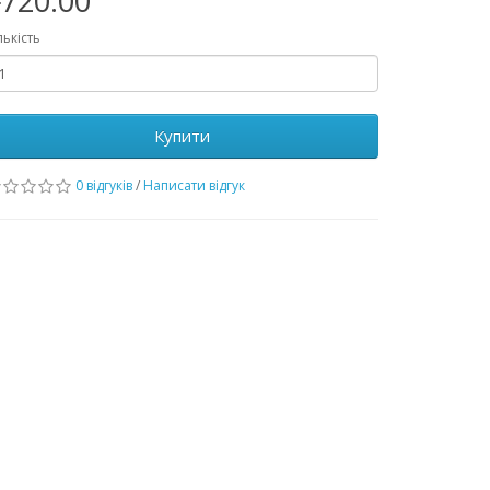
720.00
лькість
Купити
0 відгуків
/
Написати відгук