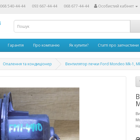
068 540-44-44
093 667-44-44
068 677-44-44
Особистий кабінет
4
Гарантія
Про компанію
Як купити?
Статті про запчастини
Опалення та кондиціонер
Вентилятор печки Ford Mondeo Mk-1, M
В
M
В
Мо
На