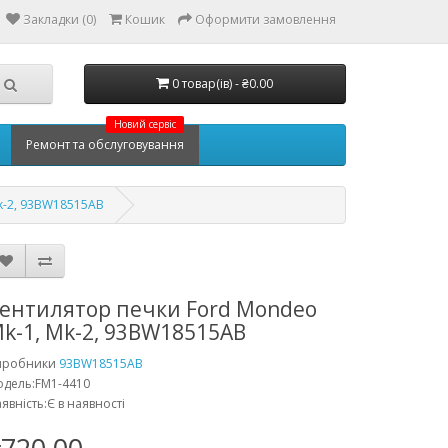
Закладки (0)
Кошик
Оформити замовлення
0 товар(ів) - ₴0.00
Новий сервіс
Ремонт та обслуговування
k-2, 93BW18515AB
ентилятор печки Ford Mondeo
k-1, Mk-2, 93BW18515AB
иробники
93BW18515AB
дель:FM1-4410
явність:Є в наявності