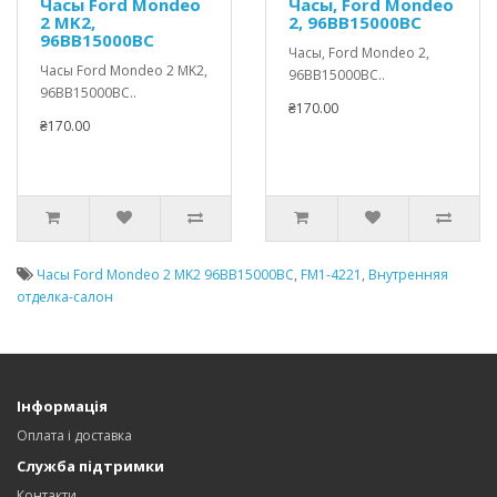
Часы Ford Mondeo
Часы, Ford Mondeo
2 MK2,
2, 96BB15000BC
96BB15000BC
Часы, Ford Mondeo 2,
Часы Ford Mondeo 2 MK2,
96BB15000BC..
96BB15000BC..
₴170.00
₴170.00
Часы Ford Mondeo 2 MK2 96BB15000BC
,
FM1-4221
,
Внутренняя
отделка-салон
Інформація
Оплата і доставка
Служба підтримки
Контакти