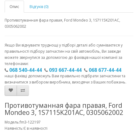
Опис
Відгуків (0)
Противотуманная фара правая, Ford Mondeo 3, 1S7115K201AC,
0305062002
Якщо Ви відчуваєте труднощі у підборі деталі або сумніваєтеся у
правильності підбору запчастин на свій автомобіль, Ви завжди
можете звернутися за допомогою до фахівців нашої компанії за
телефонами:
068 540-44-44
093 667-44-44
068 677-44-44
наші фахівці допоможуть Вам правильно підібрати запчастини та
визначитися з вибором виробника, виходячи з Ваших побажань.
Противотуманная фара правая, Ford
Mondeo 3, 1S7115K201AC, 0305062002
Модель:fm3-122197
Наявність:Є в наявності