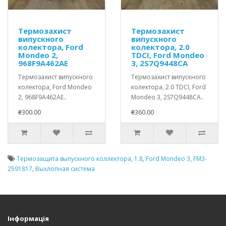
Термозахист
Термозахист
випускного
випускного
колектора, Ford
колектора, 2.0
Mondeo 2,
TDCI, Ford Mondeo
968F9A462AE
3, 2S7Q9448CA
Термозахист випускного
Термозахист випускного
колектора, Ford Mondeo
колектора, 2.0 TDCI, Ford
2, 968F9A462AE..
Mondeo 3, 2S7Q9448CA..
₴300.00
₴360.00
Термозащита выпускного коллектора
,
1.8
,
Ford Mondeo 3
,
FM3-
2591817
,
Выхлопная система
Інформація