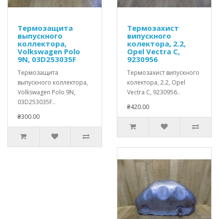
Термозащита
Термозахист
выпускного
випускного
коллектора,
колектора, 2.2,
Volkswagen Polo
Opel Vectra C,
9N, 03D253035F
9230956
Термозащита
Термозахист випускного
выпускного коллектора,
колектора, 2.2, Opel
Volkswagen Polo 9N,
Vectra C, 9230956..
03D253035F..
₴420.00
₴300.00