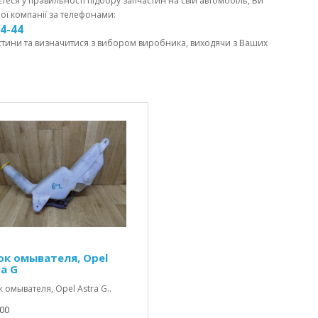
єтеся у правильності підбору запчастин на свій автомобіль, Ви
ої компанії за телефонами:
44-44
стини та визначитися з вибором виробника, виходячи з Ваших
ок омывателя, Opel
ra G
 омывателя, Opel Astra G..
00