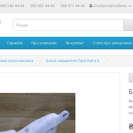
068 540-44-44
093 667-44-44
068 677-44-44
Особистий кабінет
4
Гарантія
Про компанію
Як купити?
Статті про запчастини
тема склоочисника
Бачок омывателя Opel Astra G
Б
В
М
На
₴