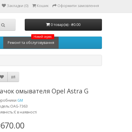
Закладки (0)
Кошик
Оформити замовлення
0 товар(ів) - ₴0.00
Новий сервіс
Ремонт та обслуговування
ачок омывателя Opel Astra G
иробники
GM
одель:OAG-7363
явність:Є в наявності
670.00