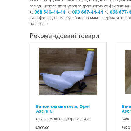
Якщо Ви відчуваєте труднощі у підборі деталі або сумніва
завжди можете звернутися за допомогою до фахівців наш
068 540-44-44
093 667-44-44
068 677-
наші фахівці допоможуть Вам правильно підібрати запча
побажань.
Рекомендовані товари
Бачок омывателя, Opel
Бач
Astra G
Ast
Бачок омывателя, Opel Astra G..
Бачок
₴500.00
₴670.