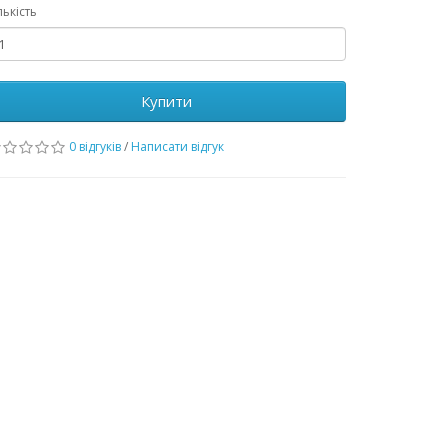
лькість
Купити
0 відгуків
/
Написати відгук