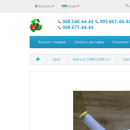
₴
Валюта
Мова
068 540-44-44
093 667-44-4
068 677-44-44
Каталог товарів
Оплата і доставка
Контакти
Opel
Astra G (1998-2008 гг.)
Сис