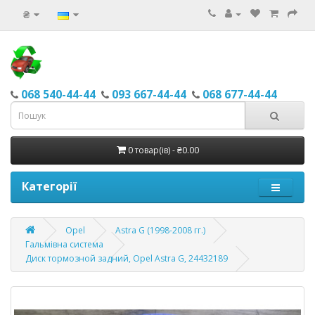
₴
068 540-44-44
093 667-44-44
068 677-44-44
0 товар(ів) - ₴0.00
Категорії
Opel
Astra G (1998-2008 гг.)
Гальмівна система
Диск тормозной задний, Opel Astra G, 24432189