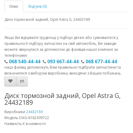
Опис
Відгуків (0)
Диск тормозной задний, Opel Astra G, 24432189
Якщо Ви відчуваєте труднощі у підборі деталі або сумніваєтеся у
правильності підбору запчастин на свій автомобіль, Ви завжди
можете звернутися за допомогою до фахівців нашої компанії за
телефонами:
068 540-44-44
093 667-44-44
068 677-44-44
наші фахівці допоможуть Вам правильно підібрати запчастини та
визначитися з вибором виробника, виходячи з Ваших побажань.
Диск тормозной задний, Opel Astra G,
24432189
Виробники
24432189
Модель:OAG-6182309722
Наявність:Є в наявності