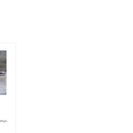
ица..