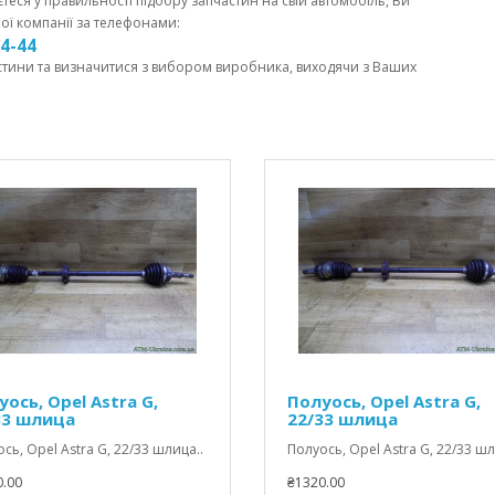
єтеся у правильності підбору запчастин на свій автомобіль, Ви
ої компанії за телефонами:
44-44
стини та визначитися з вибором виробника, виходячи з Ваших
ось, Opel Astra G,
Полуось, Opel Astra G,
33 шлица
22/33 шлица
сь, Opel Astra G, 22/33 шлица..
Полуось, Opel Astra G, 22/33 шл
.00
₴1320.00