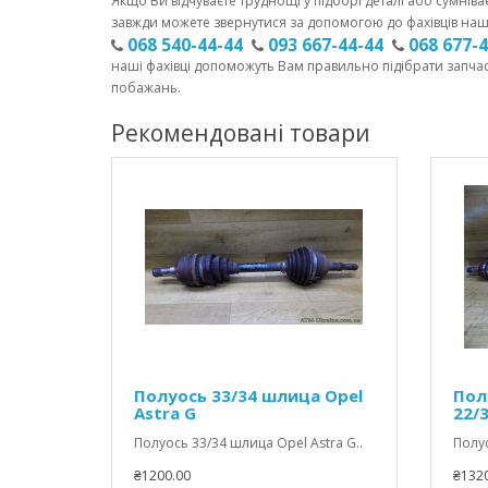
Якщо Ви відчуваєте труднощі у підборі деталі або сумніва
завжди можете звернутися за допомогою до фахівців наш
068 540-44-44
093 667-44-44
068 677-
наші фахівці допоможуть Вам правильно підібрати запча
побажань.
Рекомендовані товари
Полуось 33/34 шлица Opel
Полу
Astra G
22/
Полуось 33/34 шлица Opel Astra G..
Полуо
₴1200.00
₴1320