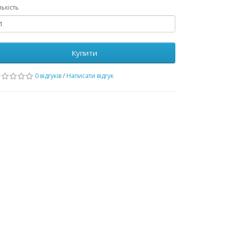
лькість
Купити
0 відгуків
/
Написати відгук