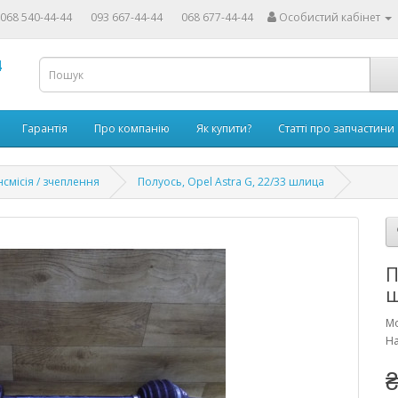
068 540-44-44
093 667-44-44
068 677-44-44
Особистий кабінет
4
Гарантія
Про компанію
Як купити?
Статті про запчастини
смісія / зчеплення
Полуось, Opel Astra G, 22/33 шлица
П
М
На
₴