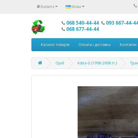
₴
Валюта
Мова
068 540-44-44
093 667-44-4
068 677-44-44
Каталог товарів
Оплата і доставка
Контакти
Opel
Astra G (1998-2008 гг.)
Тран