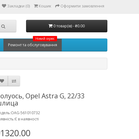
Закладки (0)
Кошик
Оформити замовлення
0 товар(ів) - ₴0.00
Новий сервіс
Ремонт та обслуговування
олуось, Opel Astra G, 22/33
шлица
одель:OAG-561010732
явність:Є в наявності
1320.00