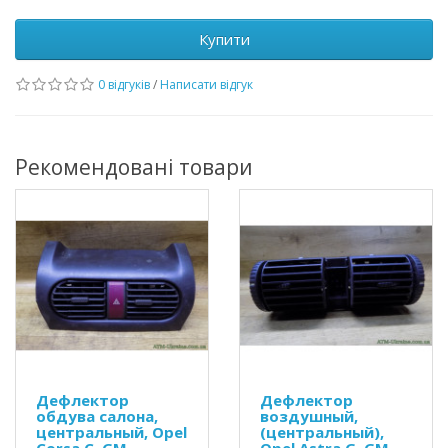
Купити
0 відгуків
/
Написати відгук
Рекомендовані товари
Дефлектор
Дефлектор
обдува салона,
воздушный,
центральный, Opel
(центральный),
Corsa C, GM
Opel Astra G, GM