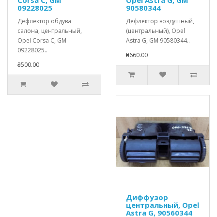
09228025
90580344
Дефлектор обдува
Дефлектор воздушный,
салона, центральный,
(центральный), Opel
Opel Corsa C, GM
Astra G, GM 90580344..
09228025..
₴660.00
₴500.00
Диффузор
центральный, Opel
Astra G, 90560344