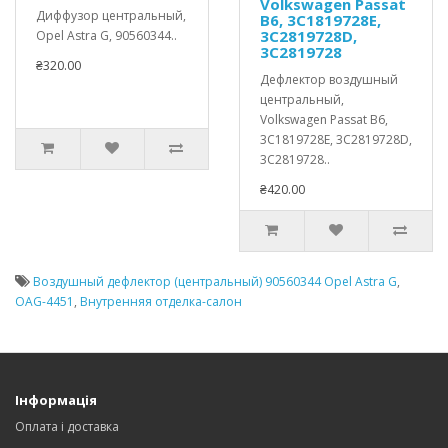
Volkswagen Passat
Диффузор центральный,
B6, 3C1819728E,
3C2819728D,
Opel Astra G, 90560344..
3C2819728
₴320.00
Дефлектор воздушный
центральный,
Volkswagen Passat B6,
3C1819728E, 3C2819728D,
3C2819728..
₴420.00
Воздушный дефлектор (центральный) 90560344 Opel Astra G
,
OAG-4451
,
Внутренняя отделка-салон
Інформація
Оплата і доставка