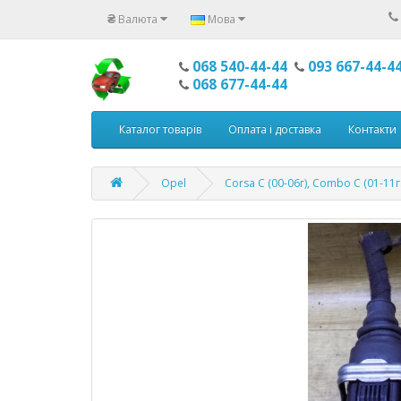
₴
Валюта
Мова
068 540-44-44
093 667-44-4
068 677-44-44
Каталог товарів
Оплата і доставка
Контакти
Opel
Corsa С (00-06г), Combo C (01-11г.