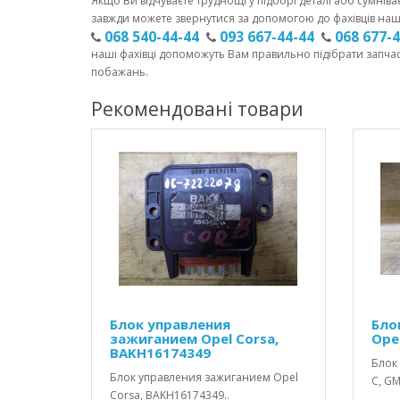
Якщо Ви відчуваєте труднощі у підборі деталі або сумніва
завжди можете звернутися за допомогою до фахівців наш
068 540-44-44
093 667-44-44
068 677-
наші фахівці допоможуть Вам правильно підібрати запча
побажань.
Рекомендовані товари
Блок управления
Бло
зажиганием Opel Corsa,
Ope
BAKH16174349
Блок 
Блок управления зажиганием Opel
C, GM
Corsa, BAKH16174349..