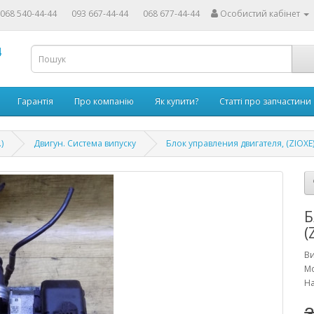
068 540-44-44
093 667-44-44
068 677-44-44
Особистий кабінет
4
Гарантія
Про компанію
Як купити?
Статті про запчастини
)
Двигун. Система випуску
Блок управления двигателя, (ZIOXE)
Б
(
В
М
На