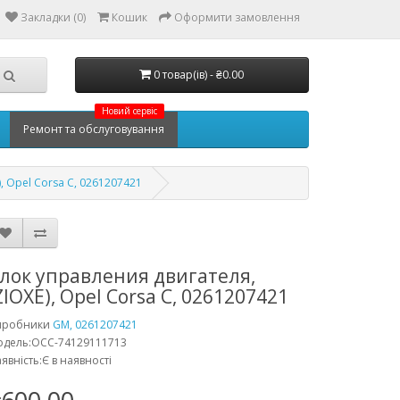
Закладки (0)
Кошик
Оформити замовлення
0 товар(ів) - ₴0.00
Новий сервіс
Ремонт та обслуговування
, Opel Corsa C, 0261207421
лок управления двигателя,
ZIOXE), Opel Corsa C, 0261207421
иробники
GM, 0261207421
одель:OCC-74129111713
явність:Є в наявності