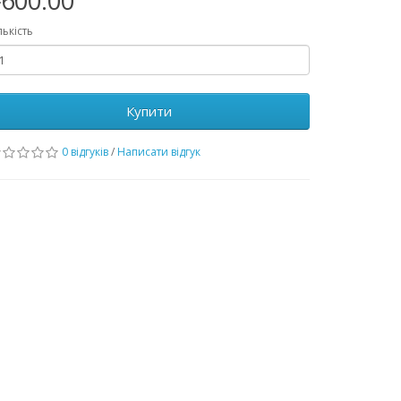
600.00
лькість
Купити
0 відгуків
/
Написати відгук