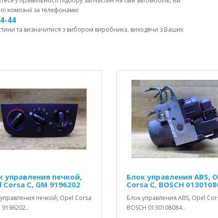
єтеся у правильності підбору запчастин на свій автомобіль, Ви
ої компанії за телефонами:
44-44
стини та визначитися з вибором виробника, виходячи з Ваших
к управления печкой,
Блок управления ABS, O
l Corsa C, GM 9196202
Corsa C, BOSCH 0130108
управления печкой, Opel Corsa
Блок управления ABS, Opel Cors
 9196202..
BOSCH 0130108084..