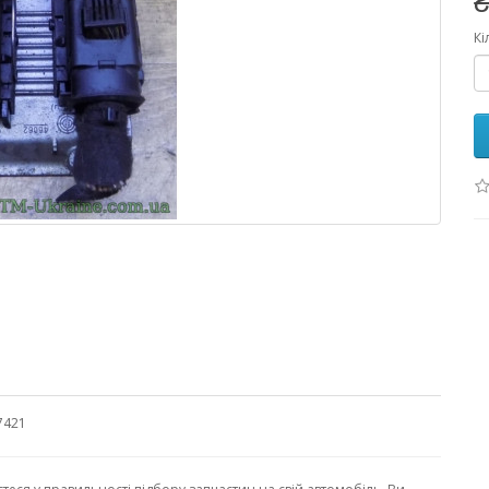
₴
Кі
7421