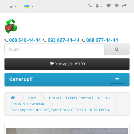
₴
068 540-44-44
093 667-44-44
068 677-44-44
0 товар(ів) - ₴0.00
Категорії
Opel
Corsa С (00-06г), Combo C (01-11г.)
Гальмівна система
Блок управления ABS, Opel Corsa C, BOSCH 0130108084