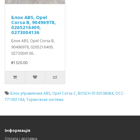
Блок ABS, Opel
Corsa B, 90496978,
0265216409,
0273004136
Блок ABS, Opel Corsa B,
90496978, 0265216409,
0273004136..
₴1320.00
Блок управления ABS
,
Opel Corsa C
,
BOSCH 0130108084
,
OCC-
771901184
,
Тормозная система
Інформація
Оплата і доставка