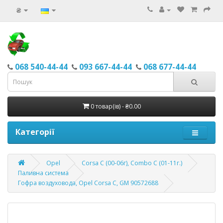
₴
068 540-44-44
093 667-44-44
068 677-44-44
0 товар(ів) - ₴0.00
Категорії
Opel
Corsa С (00-06г), Combo C (01-11г.)
Паливна система
Гофра воздуховода, Opel Corsa C, GM 90572688