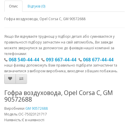
Опис
Відгуків (0)
Гофра воздуховода, Opel Corsa C, GM 90572688
Якщо Ви відчуваєте труднощі у підборі деталі або сумніваєтеся у
правильності підбору запчастин на свій автомобіль, Ви завжди
можете звернутися за допомогою до фахівців нашої компанії за
телефонами:
068 540-44-44
093 667-44-44
068 677-44-44
наші фахівці допоможуть Вам правильно підібрати запчастини та
визначитися з вибором виробника, виходячи з Ваших побажань.
Гофра воздуховода, Opel Corsa C, GM
90572688
Виробники
GM 90572688
Модель:OC-75023121717
Наявність:Є в наявності