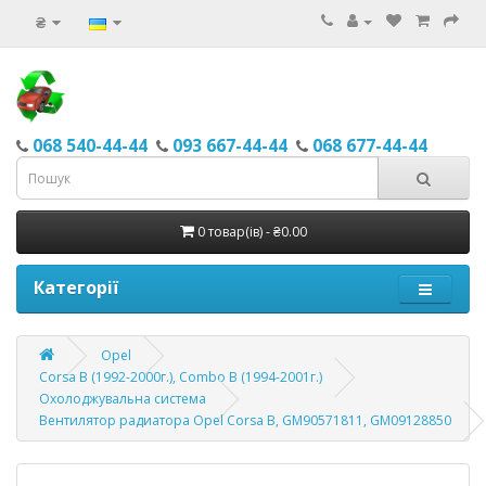
₴
068 540-44-44
093 667-44-44
068 677-44-44
0 товар(ів) - ₴0.00
Категорії
Opel
Corsa B (1992-2000г.), Combo B (1994-2001г.)
Охолоджувальна система
Вентилятор радиатора Opel Corsa B, GM90571811, GM09128850