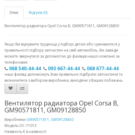
Опис
Відгуків (0)
Вентилятор радиатора Opel Corsa B, GM90571811, GM09128850
Якщо Ви відчуваєте труднощі у підборі деталі або сумніваєтеся у
правильності підбору запчастин на свій автомобіль, Ви завжди
можете звернутися за допомогою до фахівців нашої компанії за
телефонами:
068 540-44-44
093 667-44-44
068 677-44-44
наші фахівці допоможуть Вам правильно підібрати запчастини та
визначитися з вибором виробника, виходячи з Ваших побажань.
Вентилятор радиатора Opel Corsa B,
GM90571811, GM09128850
Виробники
GM90571811, GM09128850
Модель:OC-71013
Наявність:Є в наявності