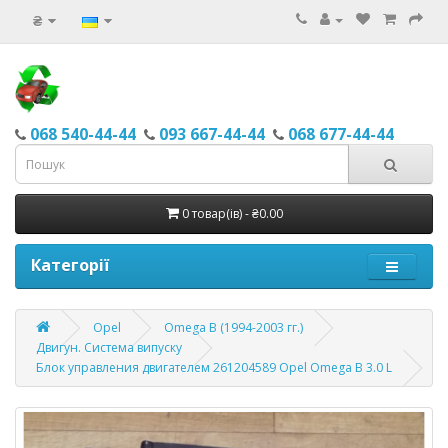
₴
068 540-44-44
093 667-44-44
068 677-44-44
0 товар(ів) - ₴0.00
Категорії
Opel
Omega B (1994-2003 гг.)
Двигун. Система випуску
Блок управления двигателем 261204589 Opel Omega В 3.0 L