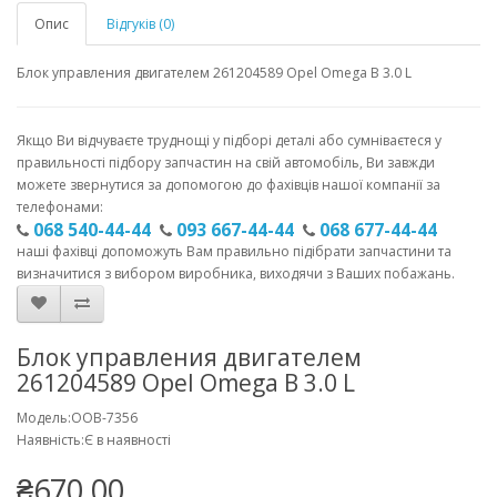
Опис
Відгуків (0)
Блок управления двигателем 261204589 Opel Omega В 3.0 L
Якщо Ви відчуваєте труднощі у підборі деталі або сумніваєтеся у
правильності підбору запчастин на свій автомобіль, Ви завжди
можете звернутися за допомогою до фахівців нашої компанії за
телефонами:
068 540-44-44
093 667-44-44
068 677-44-44
наші фахівці допоможуть Вам правильно підібрати запчастини та
визначитися з вибором виробника, виходячи з Ваших побажань.
Блок управления двигателем
261204589 Opel Omega В 3.0 L
Модель:OOB-7356
Наявність:Є в наявності
₴670.00