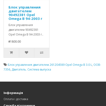
Блок управления
двигателем
90492381 Opel
Omega В 94-2003 г
Блок управления
двигателем 90492381
Opel Omega В 94-2003 г..
₴1800.00
Блок управления двигателем 261204589 Opel Omega В 3.0 L
,
OOB-
7356
,
Двигатель. Система выпуска
Інформація
Оплата і доставка
Служба підтримки