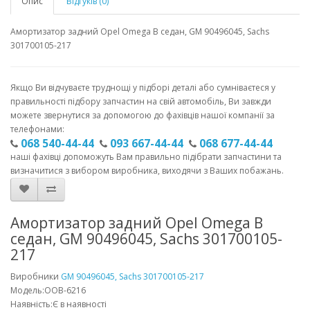
Опис
Відгуків (0)
Амортизатор задний Opel Omega B седан, GM 90496045, Sachs
301700105-217
Якщо Ви відчуваєте труднощі у підборі деталі або сумніваєтеся у
правильності підбору запчастин на свій автомобіль, Ви завжди
можете звернутися за допомогою до фахівців нашої компанії за
телефонами:
068 540-44-44
093 667-44-44
068 677-44-44
наші фахівці допоможуть Вам правильно підібрати запчастини та
визначитися з вибором виробника, виходячи з Ваших побажань.
Амортизатор задний Opel Omega B
седан, GM 90496045, Sachs 301700105-
217
Виробники
GM 90496045, Sachs 301700105-217
Модель:OOB-6216
Наявність:Є в наявності