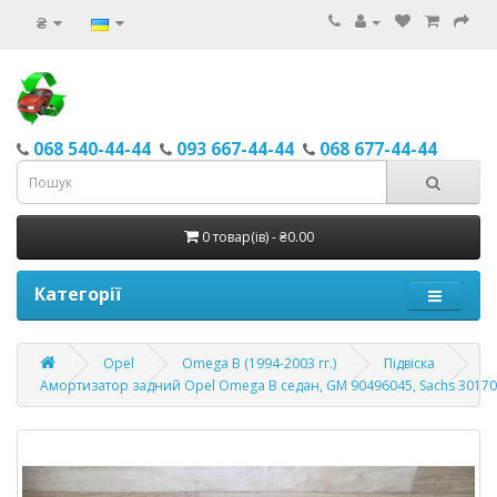
₴
068 540-44-44
093 667-44-44
068 677-44-44
0 товар(ів) - ₴0.00
Категорії
Opel
Omega B (1994-2003 гг.)
Підвіска
Амортизатор задний Opel Omega B седан, GM 90496045, Sachs 3017