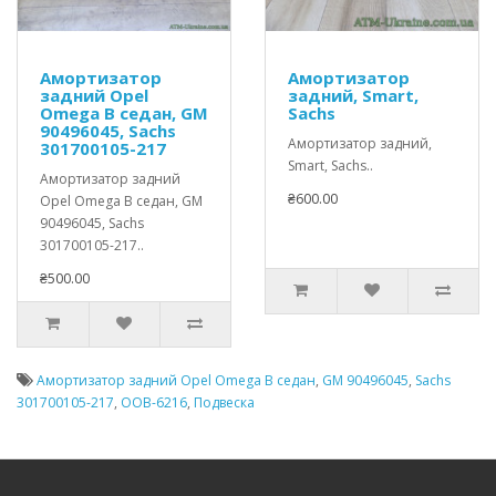
Амортизатор
Амортизатор
задний Opel
задний, Smart,
Omega B седан, GM
Sachs
90496045, Sachs
Амортизатор задний,
301700105-217
Smart, Sachs..
Амортизатор задний
₴600.00
Opel Omega B седан, GM
90496045, Sachs
301700105-217..
₴500.00
Амортизатор задний Opel Omega B седан
,
GM 90496045
,
Sachs
301700105-217
,
OOB-6216
,
Подвеска