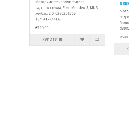
Моторчик стеклоочистителя
93B
заднего стекла, Ford Mondeo-3, Mk-3,
Мото
хечбэк, 2.0, 0390201569,
задне
1S71A17K441A..
Monde
₴720.00
03902
₴500.
КУПИТИ
К