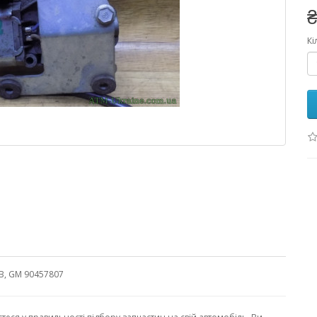
₴
Кі
B, GM 90457807