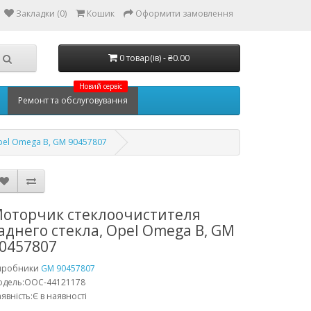
Закладки (0)
Кошик
Оформити замовлення
0 товар(ів) - ₴0.00
Новий сервіс
Ремонт та обслуговування
pel Omega B, GM 90457807
оторчик стеклоочистителя
аднего стекла, Opel Omega B, GM
0457807
иробники
GM 90457807
одель:OOC-44121178
явність:Є в наявності