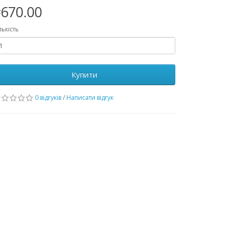
670.00
лькість
Купити
0 відгуків
/
Написати відгук