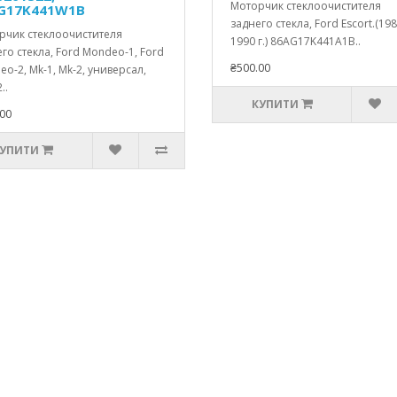
Моторчик стеклоочистителя
G17K441W1B
заднего стекла, Ford Escort.(198
рчик стеклоочистителя
1990 г.) 86AG17K441A1B..
го стекла, Ford Mondeo-1, Ford
₴500.00
o-2, Mk-1, Mk-2, универсал,
..
КУПИТИ
00
УПИТИ