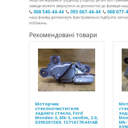
Якщо Ви відчуваєте труднощі у підборі деталі або сумніва
завжди можете звернутися за допомогою до фахівців наш
068 540-44-44
093 667-44-44
068 677-
наші фахівці допоможуть Вам правильно підібрати запча
побажань.
Рекомендовані товари
Моторчик
Мот
стеклоочистителя
сте
заднего стекла, Ford
зад
Mondeo-3, Mk-3, хечбэк, 2.0,
Mon
0390201569, 1S71A17K441AB
Mk-
039