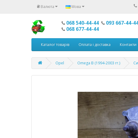
₴
Валюта
Мова
068 540-44-44
093 667-44-4
068 677-44-44
Каталог товарів
Оплата і доставка
Контакти
Opel
Omega B (1994-2003 гг.)
Си