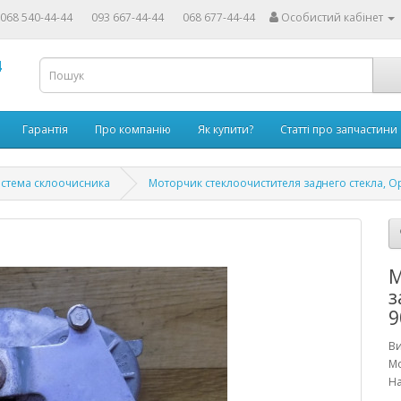
068 540-44-44
093 667-44-44
068 677-44-44
Особистий кабінет
4
Гарантія
Про компанію
Як купити?
Статті про запчастини
стема склоочисника
Моторчик стеклоочистителя заднего стекла, O
М
з
9
В
М
На