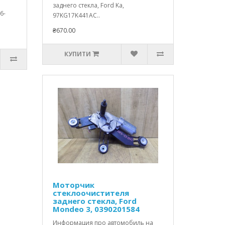
заднего стекла, Ford Ka,
6-
97KG17K441AC..
₴670.00
КУПИТИ
Моторчик
стеклоочистителя
заднего стекла, Ford
Mondeo 3, 0390201584
Информация про автомобиль на