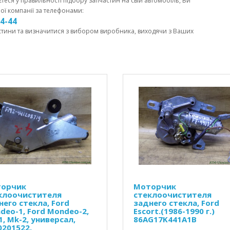
єтеся у правильності підбору запчастин на свій автомобіль, Ви
ої компанії за телефонами:
44-44
стини та визначитися з вибором виробника, виходячи з Ваших
орчик
Моторчик
клоочистителя
стеклоочистителя
него стекла, Ford
заднего стекла, Ford
deo-1, Ford Mondeo-2,
Escort.(1986-1990 г.)
1, Mk-2, универсал,
86AG17K441A1B
0201522,