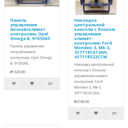
Панель
Накладка
управления
центральной
печкой/климат
консоли с блоком
контролем, Opel
управления
Omega В, 9105065
климат-
контролем, Ford
Панель управления
Mondeo-3, Mk-3,
3S7T18C612AH,
печкой/климат
4S7118522CCW
контролем, Opel Omega
В, 9105065..
Накладка центральной
консоли с блоком
₴1320.00
управления климат-
контролем, Ford
Mondeo-3, Mk-3,
3S7T18C612AH..
₴2160.00