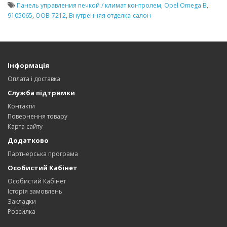
Панель управления печкой / климат контролем
,
Opel Omega В
,
9105065
,
OOB-7212
,
Внутренняя отделка-салон
Інформація
Оплата і доставка
Служба підтримки
Контакти
Повернення товару
Карта сайту
Додатково
Партнерська програма
Особистий Кабінет
Особистий Кабінет
Історія замовлень
Закладки
Розсилка