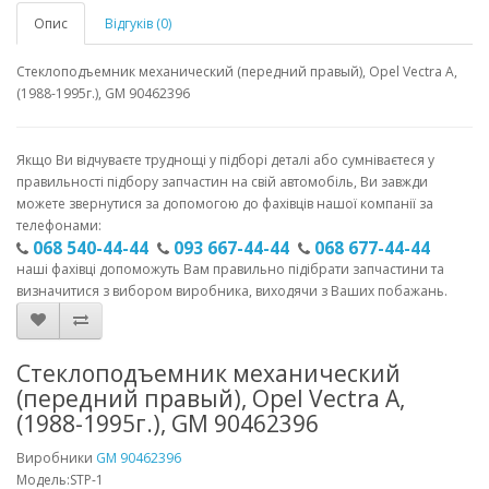
Опис
Відгуків (0)
Стеклоподъемник механический (передний правый), Opel Vectra A,
(1988-1995г.), GM 90462396
Якщо Ви відчуваєте труднощі у підборі деталі або сумніваєтеся у
правильності підбору запчастин на свій автомобіль, Ви завжди
можете звернутися за допомогою до фахівців нашої компанії за
телефонами:
068 540-44-44
093 667-44-44
068 677-44-44
наші фахівці допоможуть Вам правильно підібрати запчастини та
визначитися з вибором виробника, виходячи з Ваших побажань.
Стеклоподъемник механический
(передний правый), Opel Vectra A,
(1988-1995г.), GM 90462396
Виробники
GM 90462396
Модель:STP-1