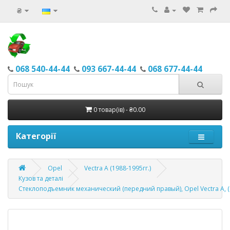
₴
068 540-44-44
093 667-44-44
068 677-44-44
0 товар(ів) - ₴0.00
Категорії
Opel
Vectra A (1988-1995гг.)
Кузов та деталі
Стеклоподъемник механический (передний правый), Opel Vectra A, (