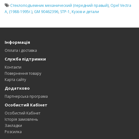
Стеклоподъемник механический (передний правый)
,
Opel Vectra
A
,
(1988-1995г.)
,
GM 90462396
,
STP-1
,
Кузов и детали
Інформація
Оплата і доставка
Служба підтримки
Контакти
Повернення товару
Карта сайту
Додатково
Партнерська програма
Особистий Кабінет
Особистий Кабінет
Історія замовлень
Закладки
Розсилка