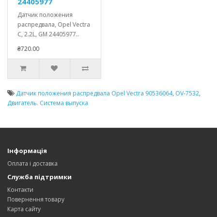
24405977
Датчик положения
распредвала, Opel Vectra
C, 2.2L, GM 24405977..
₴720.00
Датчик положения распредвала Opel Vectra 90536064
,
OV-7532
,
Двигатель. Система выпуска
Інформація
Оплата і доставка
Служба підтримки
Контакти
Повернення товару
Карта сайту