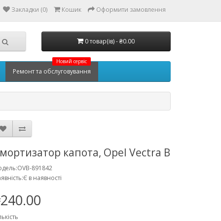
Закладки (0)
Кошик
Оформити замовлення
0 товар(ів) - ₴0.00
Новий сервіс
Ремонт та обслуговування
мортизатор капота, Opel Vectra B
одель:OVB-891842
явність:Є в наявності
240.00
лькість