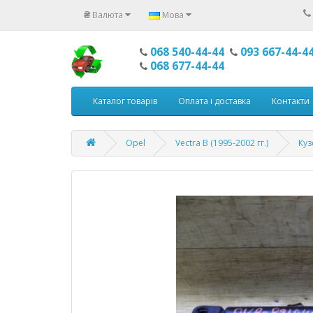
₴
Валюта
Мова
068 540-44-44
093 667-44-4
068 677-44-44
Каталог товарів
Оплата і доставка
Контакти
Opel
Vectra B (1995-2002 гг.)
Куз