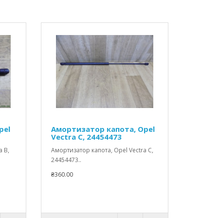
pel
Амортизатор капота, Opel
Vectra C, 24454473
a B,
Амортизатор капота, Opel Vectra C,
24454473..
₴360.00