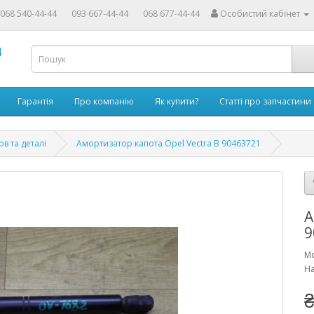
068 540-44-44
093 667-44-44
068 677-44-44
Особистий кабінет
4
Гарантія
Про компанію
Як купити?
Статті про запчастини
ов та деталі
Амортизатор капота Opel Vectra B 90463721
А
9
Мо
На
₴