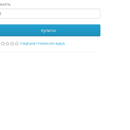
лькість
Купити
0 відгуків
/
Написати відгук