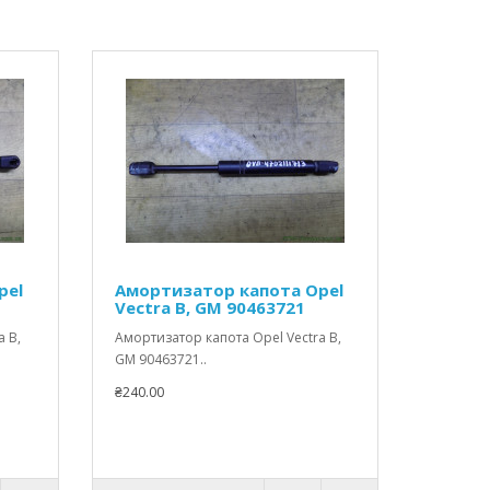
pel
Амортизатор капота Opel
Vectra B, GM 90463721
a B,
Амортизатор капота Opel Vectra B,
GM 90463721..
₴240.00