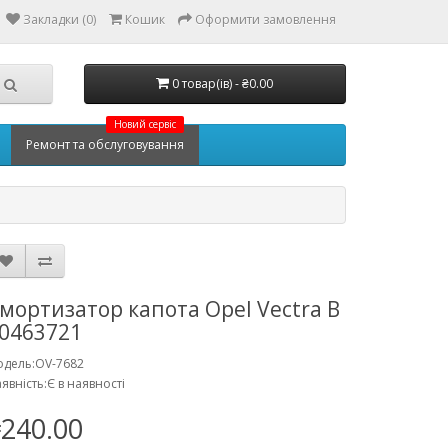
Закладки (0)
Кошик
Оформити замовлення
0 товар(ів) - ₴0.00
Новий сервіс
Ремонт та обслуговування
мортизатор капота Opel Vectra B
0463721
дель:OV-7682
явність:Є в наявності
240.00