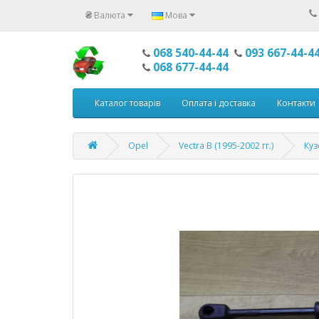
₴
Валюта
Мова
068 540-44-44
093 667-44-4
068 677-44-44
Каталог товарів
Оплата і доставка
Контакти
Opel
Vectra B (1995-2002 гг.)
Куз