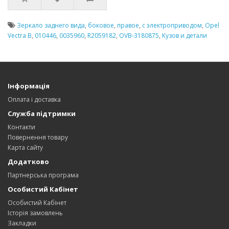
Зеркало заднего вида
,
боковое
,
правое
,
с электроприводом
,
Opel
Vectra B
,
010446
,
0035960
,
R2059182
,
OVB-3180875
,
Кузов и детали
Інформація
Оплата і доставка
Служба підтримки
Контакти
Повернення товару
Карта сайту
Додатково
Партнерська програма
Особистий Кабінет
Особистий Кабінет
Історія замовлень
Закладки