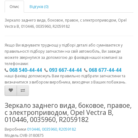
Опис
Відгуків (0)
Зеркало заднего вида, боковое, правое, с электроприводом, Opel
Vectra B, 010446, 0035960, R2059182
Якщо Ви відчуваєте труднощі у підборі деталі або сумніваєтеся у
правильності підбору запчастин на свій автомобіль, Ви завжди
можете звернутися за допомогою до фахівців нашої компанії за
телефонами:
068 540-44-44
093 667-44-44
068 677-44-44
наші фахівці допоможуть Вам правильно підібрати запчастини та
визначитися з вибором виробника, виходячи з Ваших побажань.
Зеркало заднего вида, боковое, правое,
с электроприводом, Opel Vectra B,
010446, 0035960, R2059182
Виробники
010446, 0035960, R2059182
Модель:OVB-3180875