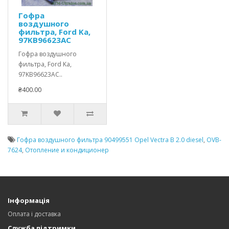
Гофра
воздушного
фильтра, Ford Ka,
97KB96623AC
Гофра воздушного
фильтра, Ford Ka,
97KB96623AC..
₴400.00
Гофра воздушного фильтра 90499551 Opel Vectra В 2.0 diesel
,
OVB-
7624
,
Отопление и кондиционер
Інформація
Оплата і доставка
Служба підтримки