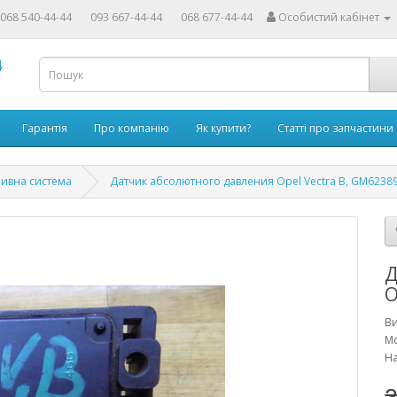
068 540-44-44
093 667-44-44
068 677-44-44
Особистий кабінет
4
Гарантія
Про компанію
Як купити?
Статті про запчастини
ивна система
Датчик абсолютного давления Opel Vectra B, GM6238
Д
O
В
М
На