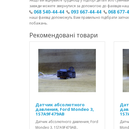
Якщо Ви відчуваєте труднощі у підборі деталі або сумніва
завжди можете звернутися за допомогою до фахівців наш
068 540-44-44
093 667-44-44
068 677-
наші фахівці допоможуть Вам правильно підібрати запча
побажань.
Рекомендовані товари
Датчик абсолютного
Дат
давления, Ford Mondeo 3,
дав
1S7A9F479AB
1S7
Датчик абсолютного давления, Ford
Датч
Mondeo 3, 1S7A9F479AB..
Monde