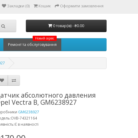
Закладки (0)
Кошик
Оформити замовлення
0 товар(ів) - ₴0.00
Новий сервіс
Ремонт та обслуговування
927
атчик абсолютного давления
pel Vectra B, GM6238927
иробники
GM6238927
одель:OVB-74321164
явність:Є в наявності