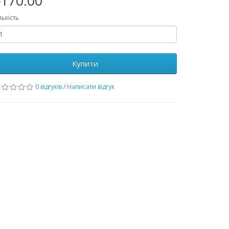
170.00
лькість
Купити
0 відгуків
/
Написати відгук