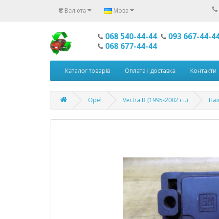
₴
Валюта
Мова
068 540-44-44
093 667-44-4
068 677-44-44
Каталог товарів
Оплата і доставка
Контакти
Opel
Vectra B (1995-2002 гг.)
Пал