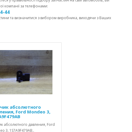
єтеся у правильності підбору запчастин на свій автомобіль, Ви
ої компанії за телефонами:
44-44
стини та визначитися з вибором виробника, виходячи з Ваших
чик абсолютного
ления, Ford Mondeo 3,
A9F479AB
ик абсолютного давления, Ford
o 3, 1S7A9F479AB..