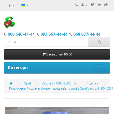
₴
068 540-44-44
093 667-44-44
068 677-44-44
0 товар(ів) - ₴0.00
Категорії
Opel
Vectra B (1995-2002 гг.)
Підвіска
Поворотный кулак в сборе передний правый, Opel Vectra B, 9046857