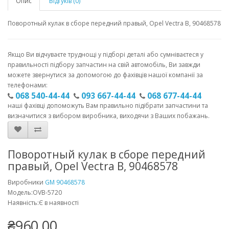
Опис
Відгуків (0)
Поворотный кулак в сборе передний правый, Opel Vectra B, 90468578
Якщо Ви відчуваєте труднощі у підборі деталі або сумніваєтеся у
правильності підбору запчастин на свій автомобіль, Ви завжди
можете звернутися за допомогою до фахівців нашої компанії за
телефонами:
068 540-44-44
093 667-44-44
068 677-44-44
наші фахівці допоможуть Вам правильно підібрати запчастини та
визначитися з вибором виробника, виходячи з Ваших побажань.
Поворотный кулак в сборе передний
правый, Opel Vectra B, 90468578
Виробники
GM 90468578
Модель:OVB-5720
Наявність:Є в наявності
₴960.00