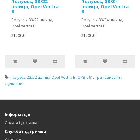
Полуось, 33/22
Полуось, 33/34
шлица, Opel Vectra
шлица, Opel Vectra
B
B
Полуось, 33/22 шлица,
Полуось, 33/34 шлица,
Opel Vectra B..
Opel Vectra B..
₴1200.00
₴1200.00
Полуось 22/22 шлица Opel Vectra B
,
OVB-561
,
Трансмиссия /
сцепление
Інформація
Оплата і доставка
Служба підтримки
Контакти