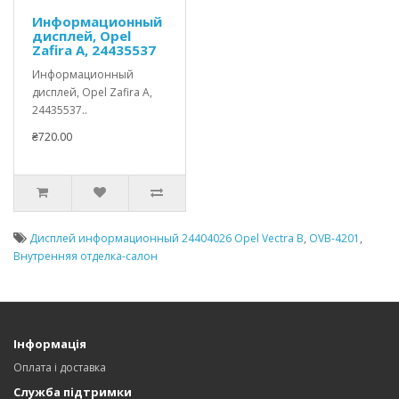
Информационный
дисплей, Opel
Zafira A, 24435537
Информационный
дисплей, Opel Zafira A,
24435537..
₴720.00
Дисплей информационный 24404026 Opel Vectra B
,
OVB-4201
,
Внутренняя отделка-салон
Інформація
Оплата і доставка
Служба підтримки